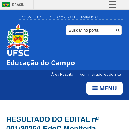
BRASIL
Simplifique!
ACESSIBILIDADE
ALTO CONTRASTE
MAPA DO SITE
Comunica BR
Participe
Acesso à informação
Legislação
Educação do Campo
Canais
Área Restrita
Administradores do Site
MENU
RESULTADO DO EDITAL nº
001/2026/LEdoC Monitoria