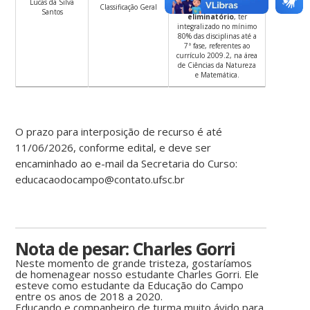
Lucas da Silva
Classificação Geral
como
critério
Santos
eliminatório
, ter
integralizado no mínimo
80% das disciplinas até a
7ª fase, referentes ao
currículo 2009.2, na área
de Ciências da Natureza
e Matemática.
O prazo para interposição de recurso é até
11/06/2026, conforme edital, e deve ser
encaminhado ao e-mail da Secretaria do Curso:
educacaodocampo@contato.ufsc.br
Nota de pesar: Charles Gorri
Neste momento de grande tristeza, gostaríamos
de homenagear nosso estudante Charles Gorri. Ele
esteve como estudante da Educação do Campo
entre os anos de 2018 a 2020.
Educando e companheiro de turma muito ávido para