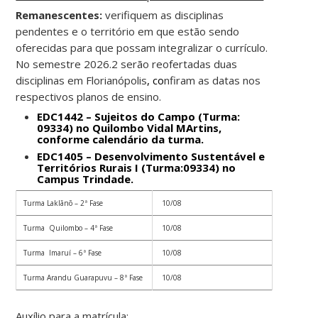
Remanescentes:
verifiquem as disciplinas
pendentes e o território em que estão sendo
oferecidas para que possam integralizar o currículo.
No semestre 2026.2 serão reofertadas duas
disciplinas em Florianópolis
, co
nfiram as datas nos
respectivos planos de ensino.
EDC1442 – Sujeitos do Campo (Turma:
09334) no Quilombo Vidal MArtins,
conforme calendário da turma.
EDC1405 – Desenvolvimento Sustentável e
Territórios Rurais I (Turma:09334) no
Campus Trindade.
Turma Laklãnõ – 2ª Fase
10/08
Turma Quilombo – 4ª Fase
10/08
Turma Imaruí – 6ª Fase
10/08
Turma Arandu Guarapuvu – 8ª Fase
10/08
Auxílio para a matrícula: