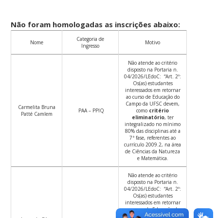
Não foram homologadas as inscrições abaixo:
Categoria de
Nome
Motivo
Ingresso
Não atende ao critério
disposto na Portaria n.
04/2026/LEdoC: “Art. 2º:
Os(as) estudantes
interessados em retornar
ao curso de Educação do
Campo da UFSC devem,
Carmelita Bruna
PAA – PPIQ
como
critério
Patté Camlem
eliminatório
, ter
integralizado no mínimo
80% das disciplinas até a
7ª fase, referentes ao
currículo 2009.2, na área
de Ciências da Natureza
e Matemática.
Não atende ao critério
disposto na Portaria n.
04/2026/LEdoC: “Art. 2º:
Os(as) estudantes
interessados em retornar
ao curso de Educação do
Campo da UFSC devem,