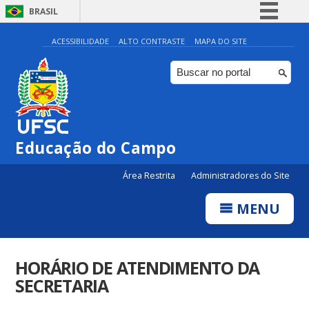
BRASIL
Simplifique!
ACESSIBILIDADE
ALTO CONTRASTE
MAPA DO SITE
Comunica BR
Participe
Acesso à informação
Legislação
Educação do Campo
Canais
Área Restrita
Administradores do Site
MENU
HORÁRIO DE ATENDIMENTO DA
SECRETARIA