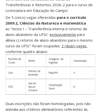
Transferências e Retornos 2026-2 para o curso de
Licenciatura em Educação do Campo:
De 5 (cinco) vagas oferecidas
para o currículo
2009.2, Ciências da Natureza e matemática
ao “Inciso I – Transferência interna e retorno de
aluno-abandono da UFSC:
exclusivamente
para
alínea c) retorno de aluno-abandono para o mesmo
curso da UFSC” foram ocupadas:
2 (duas) vagas
,
conforme quadro abaixo:
Número do
Categoria de
Nome
Classificação
Curso
Ingresso
Héliton de
334
PAA/PPI
1º
Andrade
Ives de
Classificação
334
Souza
2º
Geral
Oliveira
Duas inscrições não foram homologadas, pois não
atendia aos critérios eliminatórios referentes às