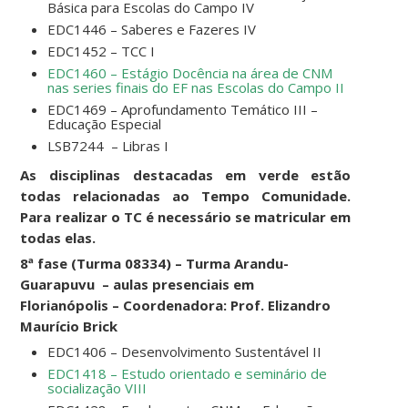
Básica para Escolas do Campo IV
EDC1446 – Saberes e Fazeres IV
EDC1452 – TCC I
EDC1460 – Estágio Docência na área de CNM
nas series finais do EF nas Escolas do Campo II
EDC1469 – Aprofundamento Temático III –
Educação Especial
LSB7244 – Libras I
As disciplinas destacadas em verde estão
todas relacionadas ao Tempo Comunidade.
Para realizar o TC é necessário se matricular em
todas elas.
8ª fase (Turma 08334) – Turma Arandu-
Guarapuvu – aulas presenciais em
Florianópolis – Coordenadora: Prof. Elizandro
Maurício Brick
EDC1406 – Desenvolvimento Sustentável II
EDC1418 – Estudo orientado e seminário de
socialização VIII