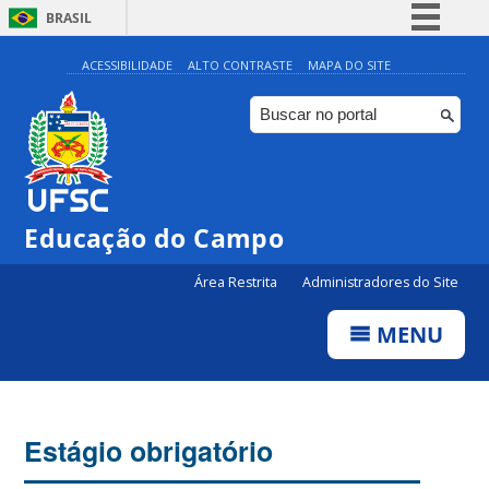
BRASIL
Simplifique!
ACESSIBILIDADE
ALTO CONTRASTE
MAPA DO SITE
Comunica BR
Participe
Acesso à informação
Legislação
Educação do Campo
Canais
Área Restrita
Administradores do Site
MENU
Estágio obrigatório