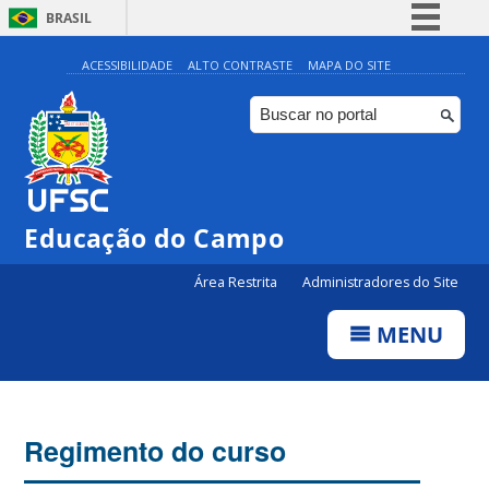
BRASIL
Simplifique!
ACESSIBILIDADE
ALTO CONTRASTE
MAPA DO SITE
Comunica BR
Participe
Acesso à informação
Legislação
Educação do Campo
Canais
Área Restrita
Administradores do Site
MENU
Regimento do curso