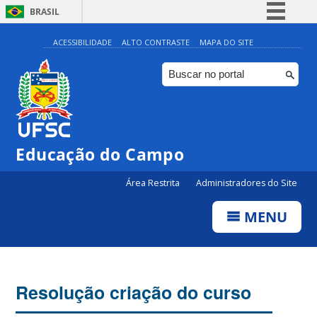
BRASIL
Simplifique!
ACESSIBILIDADE
ALTO CONTRASTE
MAPA DO SITE
Comunica BR
Participe
Acesso à informação
Legislação
Educação do Campo
Canais
Área Restrita
Administradores do Site
MENU
Resolução criação do curso