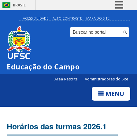
BRASIL
Simplifique!
ACESSIBILIDADE
ALTO CONTRASTE
MAPA DO SITE
Comunica BR
Participe
Acesso à informação
Legislação
Educação do Campo
Canais
Área Restrita
Administradores do Site
MENU
Horários das turmas 2026.1